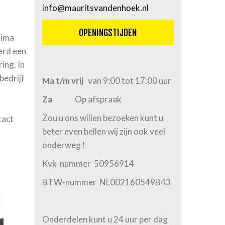
info@mauritsvandenhoek.nl
OPENINGSTIJDEN
jima
erd een
ing. In
bedrijf
Ma t/m vrij
van 9:00 tot 17:00 uur
Za
Op afspraak
Zou u ons willen bezoeken kunt u
tact
beter even bellen wij zijn ook veel
onderweg !
Kvk-nummer
50956914
BTW-nummer
NL002160549B43
Onderdelen kunt u 24 uur per dag