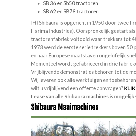
SB 36 en Sb50 tractoren
SB 62 en SB78 tractoren
IHI Shibaura is opgericht in 1950 door twee fi
Harima Industries). Oorspronkelijk gestart als
tractorenfabriek voltooid waar trekkers tot 40
1978 werd de eerste serie trekkers boven 50 pk
en naar Europese maatstaven ongelofelijk sne
Momenteel wordt gefabriceerd in drie fabriek
Vrijblijvende demonstraties behoren tot de m
Wij leveren ook alle werktuigen en toebehoren
wilt u vrijblijvend een offerte aanvragen?
KLIK
Lease van alle Shibaura machines is mogelijk
Shibaura Maaimachines