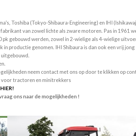
rma’s, Toshiba (Tokyo-Shibaura-Engineering) en IHI (Ishikawa
 fabrikant van zowel lichte als zware motoren. Pas in 1961 w
 pk gebouwd werden, zowel in 2-wielige als 4-wielige uitvoer
 in productie genomen. IHI Shibaura is dan ook een vrij jong 
l uitgebouwd.
en.
ogelijkheden neem contact met ons op door te klikken op con
 voor tractoren en minitrekkers
 HIER!
 vraag ons naar de mogelijkheden !