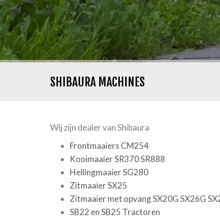
SHIBAURA MACHINES
Wij zijn dealer van Shibaura
Frontmaaiers CM254
Kooimaaier SR370 SR888
Hellingmaaier SG280
Zitmaaier SX25
Zitmaaier met opvang SX20G SX26G S
SB22 en SB25 Tractoren